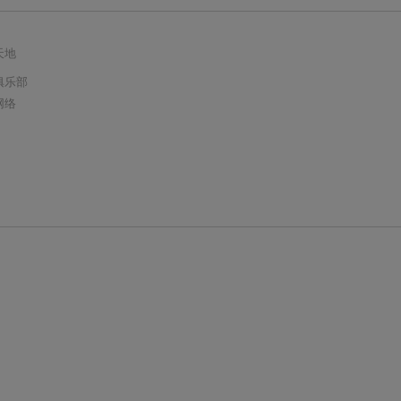
天地
俱乐部
网络