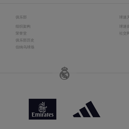
俱乐部
球迷
组织架构
球迷
荣誉堂
社交
俱乐部历史
伯纳乌球场