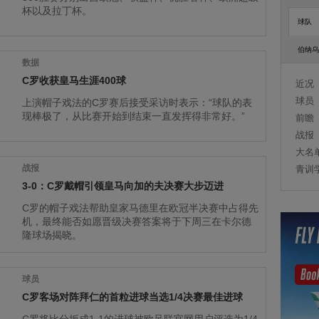
杯以及拉丁杯。
球队
伯纳乌
数据
C罗收获皇马生涯400球
近况
球员
上演帽子戏法的C罗赛后接受采访时表示：“球队的表
现棒极了，从比赛开始到结束一直发挥得非常好。”
前瞻
战报
大名
战报
青训
3-0：C罗戴帽引领皇马向加的夫决赛大步迈进
C罗的帽子戏法帮助皇家马德里在欧冠半决赛中占得先
机，最终能否如愿晋级决赛答案将于下周三在卡尔德
隆球场揭晓。
球员
C罗客场对阵拜仁的首粒进球当选1/4决赛最佳进球