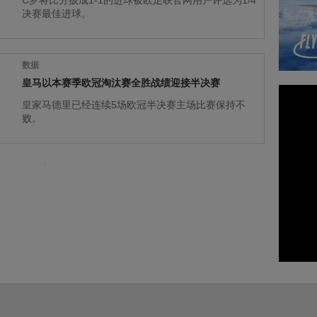
C罗将比分扳成1-1的进球被欧足联官网用户评选为1/4
决赛最佳进球。
数据
皇马以本赛季欧冠淘汰赛全胜战绩迎接半决赛
皇家马德里已经连续5场欧冠半决赛主场比赛保持不
败。