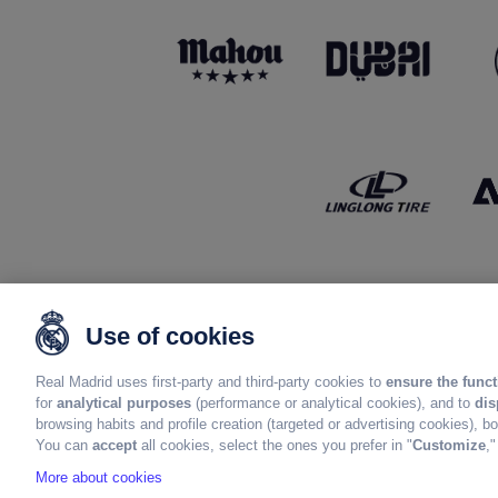
Use of cookies
Real Madrid uses first-party and third-party cookies to
ensure the funct
for
analytical purposes
(performance or analytical cookies), and to
dis
browsing habits and profile creation (targeted or advertising cookies), 
You can
accept
all cookies, select the ones you prefer in "
Customize
,
More about cookies
版权所有皇马©2024年版权所有