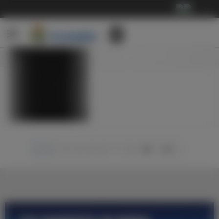
···
阿
瓦
结
德
1
射，
拉
哈
束
破
曼
皇
巴
尔
本
门，
城
马
举
举
赛
皇
晋
2-
照片
行
行
季
马
级
1
告
告
欧
3-
欧
巴
别
别
冠
2
冠
列
仪
仪
之
马
8
卡
式
式
旅
竞
强
诺
9
10
18
20
24
20
照
照
照
照
照
照
片
片
片
片
片
片
1
2
3
4
5
6
7
8
109
110