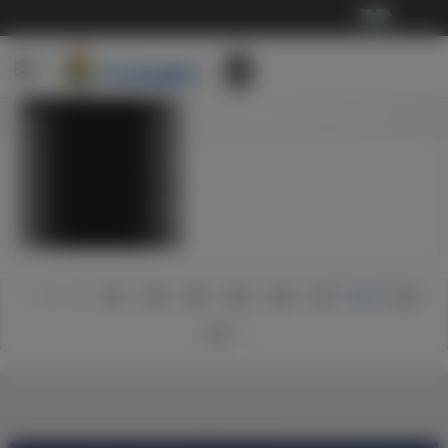
···
成
马
雷
2019-
国
继
贝
亚
20
家
续
尔
尔，
皇
新
德
备
参
提
马
赛
照片
比
战
加
前
3-
季
备
国
球
一
2
球
战
家
队
轮
莱
衣
工
德
合
夺
万
发
作
比
练
冠
特
布
15
15
10
0
0
0
照
照
照
照
照
照
片
片
片
片
片
片
1
2
102
103
104
105
106
107
108
109
110