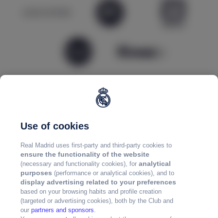
Use of cookies
Real Madrid uses first-party and third-party cookies to
ensure the functionality of the website
analytical
(necessary and functionality cookies), for
purposes
(performance or analytical cookies), and to
display advertising related to your preferences
based on your browsing habits and profile creation
(targeted or advertising cookies), both by the Club and
our
partners and sponsors
.