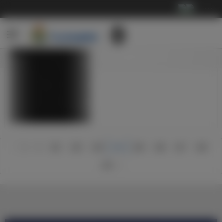
···
德
赛
塞
德
维
里
争
尔
里
4-
利
开
冠
塔
开
1，
亚
始
马
比
始
大
比
照片
备
拉
赛
备
胜
赛
战
加
备
战
塞
备
马
见
战
塞
维
战
拉
分
工
尔
利
工
加
晓
作
塔
亚
作
12
30
14
12
25
17
照
照
照
照
照
照
片
片
片
片
片
片
1
2
101
102
103
104
105
106
107
109
110