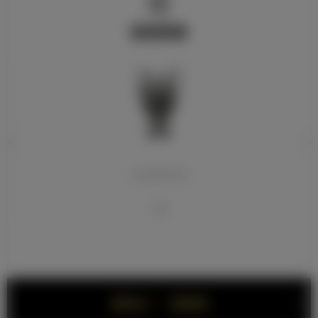
获得荣誉
欧洲冠军联赛
3
2011 - 2020