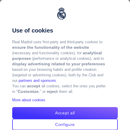
Use of cookies
Real Madrid uses first-party and third-party cookies to
ensure the functionality of the website
analytical
(necessary and functionality cookies), for
purposes
(performance or analytical cookies), and to
display advertising related to your preferences
based on your browsing habits and profile creation
(targeted or advertising cookies), both by the Club and
our
partners and sponsors
.
accept
You can
all cookies, select the ones you prefer
Customize
reject
in "
," or
them all.
More about cookies
Accept all
Configure