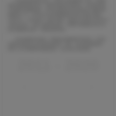
安切洛蒂执教球队的第二个赛季中球队赢得两个冠军：欧洲超
级杯击败塞维利亚夺冠，世俱杯击败圣洛伦索夺冠，这也是俱乐部
首次赢得这项赛事冠军。2014年也因此成为俱乐部历史上赢得冠军
数最多的一年。2015年6月贝尼特斯重返俱乐部出任球队主教练。
2016年1月，齐达内成为一线队主教练，延续自己球员时代在皇马书
写的传奇生涯。法国人执教球队的第一个赛季中带领球队在米兰击
败马竞赢得队史第十一座欧冠冠军奖杯。
齐达内执教皇马的第二个赛季以欧洲超级杯夺冠开始。2016年
底皇家马德里在日本夺得世俱杯冠军。随后，他们更是再接再厉，
获得了16/17赛季西甲联赛的冠军，并且卫冕了欧冠冠军。
2011 - 2020