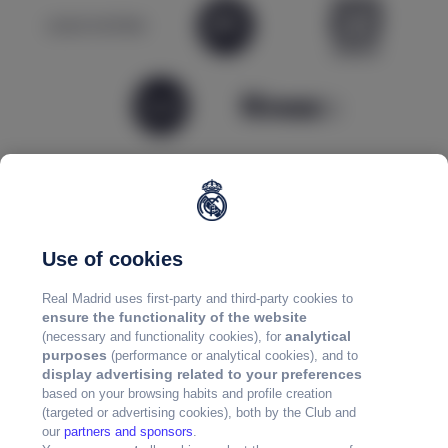
Use of cookies
Real Madrid uses first-party and third-party cookies to
ensure the functionality of the website
analytical
(necessary and functionality cookies), for
purposes
(performance or analytical cookies), and to
display advertising related to your preferences
based on your browsing habits and profile creation
(targeted or advertising cookies), both by the Club and
our
partners and sponsors
.