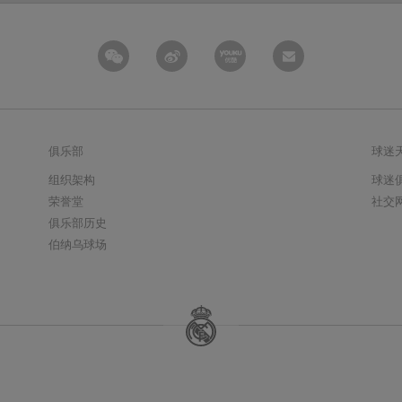
俱乐部
球迷
组织架构
球迷
荣誉堂
社交
俱乐部历史
伯纳乌球场