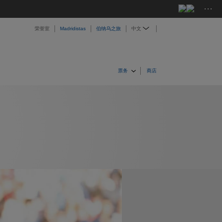
···
荣誉室
Madridistas
伯纳乌之旅
中文
票务
商店