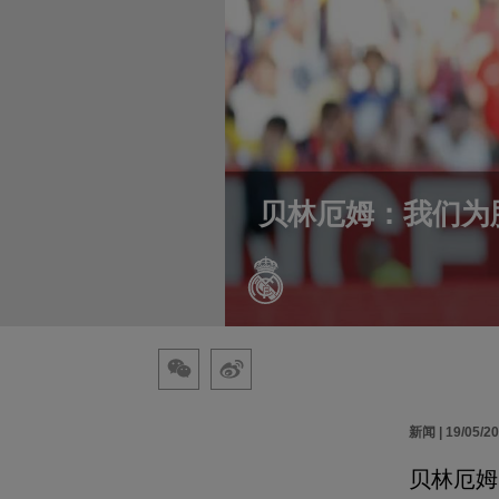
贝林厄姆：我们为
新闻 | 19/05/2
贝林厄姆