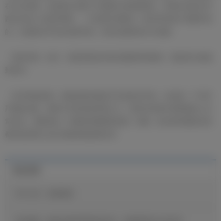
在与日俱增。这是我们在整个巴西践行的慈善事业，而我们还想为巴
西以外的人们提供帮助。一月份我们将建立一座对所有孩子免费开放
的、以我的名字命名的新学校，我为此感到高兴与自豪。
「祝贺贝林」此外，我还想祝贺贝林厄姆获得科帕奖，我由衷为他感
到高兴。
「反对种族歧视」种族歧视问题似乎总是老生常谈，但这是一个非常
严峻的问题，我将不厌其烦地争取正义。那些在球场中侮辱我的人非
常悲哀。我希望这一问题得到重视和改观，联盟、欧足联和国际足联
都应该采取行动让种族歧视远离足球。
最近新闻
官方公告：迪奥曼德
维尼修斯：穆里尼奥希望我保持快乐，继续展现自己的足球