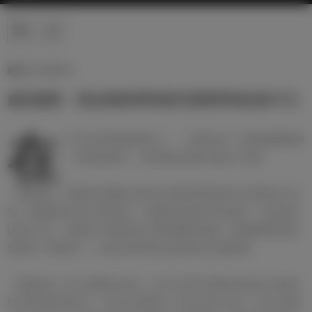
新闻 | 31/10/2023
威尼修斯：我会继续帮助那些需要帮助的孩子们
在
2023金球奖颁奖典礼上，《法国足球》为威尼修斯颁发
了苏格拉底奖，小熊在接过奖杯后发表了感言。
「获奖感言」我很高兴能够代表来自巴西贫民窟的孩子们获得这个奖
项。贫困群体没有太多的机会，而我恰好有能力伸出援手，这对我来
说意义非凡。我的家人和朋友努力帮助我梦想成真，我想继续帮助其
他和我一样的孩子，让他们将来有机会选择自己想做的事。
「慈善目标」除了校园学业以外，孩子们还可以通过科技的方式拓展
对足球和体育的学习。我们已经帮助了大约2000名儿童，并且人数还