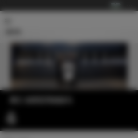
···
新闻
弗兰·加西亚亮相皇马