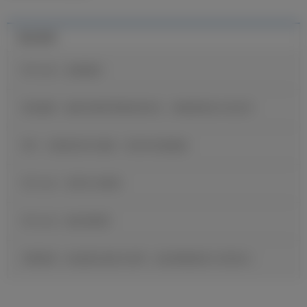
最近新闻
官方公告：迪奥曼德
维尼修斯：穆里尼奥希望我保持快乐，继续展现自己的足球
B席：当我收到皇马邀请，我没有丝毫犹豫
官方公告：贡萨洛·加西亚
官方公告：帕拉西奥斯
邓弗里斯：很自豪完成皇马首秀，现在要继续努力证明自己