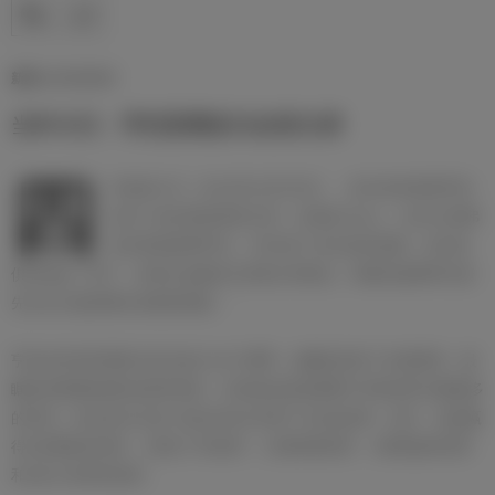
新闻 | 23/10/2020
当年今日：亨托荣膺皇马名誉主席
四
年前的今天（2014年10月23日），皇马传奇球星亨托
成为了俱乐部的荣誉主席。在表彰大会上，皇马主席弗
洛伦蒂诺称赞亨托：“你代表了皇马的价值观，你亦是
俱乐部的一份子，你将永远被皇马球迷们所铭记。我相信迪斯蒂法诺
先生会为他的继任者感到骄傲。”
亨托在球员时期曾为皇马效力18个赛季，他随队取得了多项荣誉，最
瞩目的要属6座欧冠冠军奖杯。目前他仍是该赛事中夺取冠军次数最多
的球员。他为皇马出场了超过600次并留下182粒进球。此外，他还赢
得1座洲际杯冠军、2座拉丁杯冠军、12座联赛冠军、2座西超杯冠军
和1座小世界杯冠军。