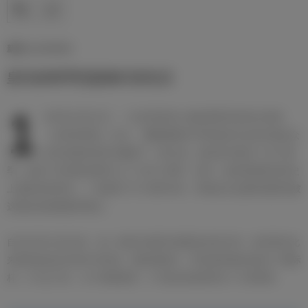
新闻 | 21/10/2020
皇马传奇亨托迎来87岁生日
1
933年10月21日，一位足球传奇人物在西班牙的瓜尔尼佐
（坎塔布里亚）出生。 弗朗西斯科•亨托的皇马生涯为他在众
多历史最佳球员中赢得了一席之地，他在皇马度过了18个赛
季，参加了600场比赛并打入了182个进球。目前，他仍然是欧冠历史
上最成功的球员，一共获得了6个冠军头衔，而他在左边路的速度也被
这项运动的拥趸所铭记。
自2016年10月以来，他一直担任皇家马德里的名誉主席，俱乐部以此
来表彰他在皇马的丰功伟业。除欧洲杯外，亨托的奖项还包括1个洲际
杯、2个拉丁杯、12个联赛冠军、2个国王杯冠军和1个小世界杯。