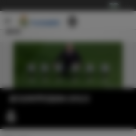
···
新闻
皇马传奇亨托迎来87岁生日