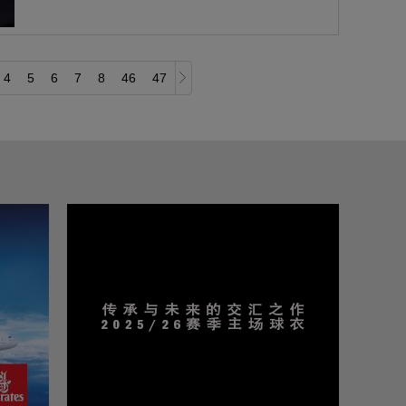
4
5
6
7
8
46
47