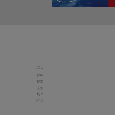
球队
赛程
新闻
视频
照片
阵容