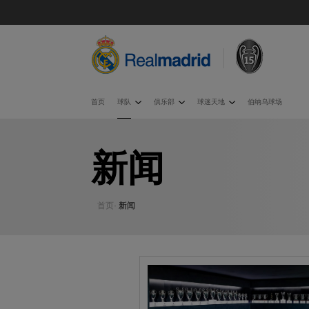
首页
球队
俱乐部
球迷天地
伯纳乌球场
新闻
首页
·
新闻