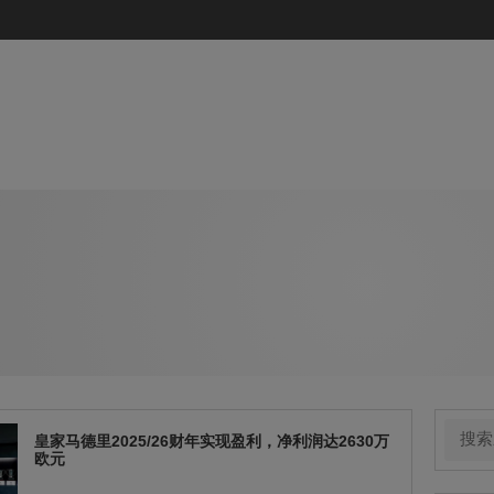
皇家马德里2025/26财年实现盈利，净利润达2630万
欧元