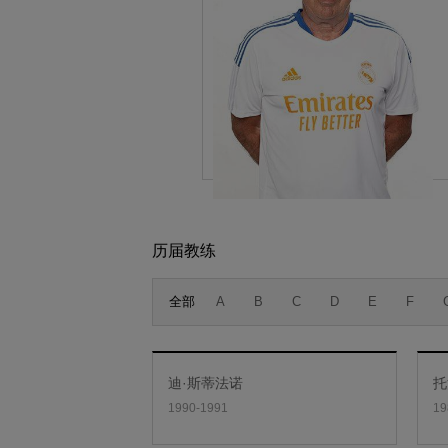
历届教练
全部
A
B
C
D
E
F
迪·斯蒂法诺
托
1990-1991
19