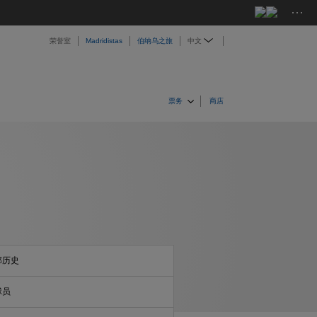
···
荣誉室
Madridistas
伯纳乌之旅
中文
票务
商店
部历史
球员