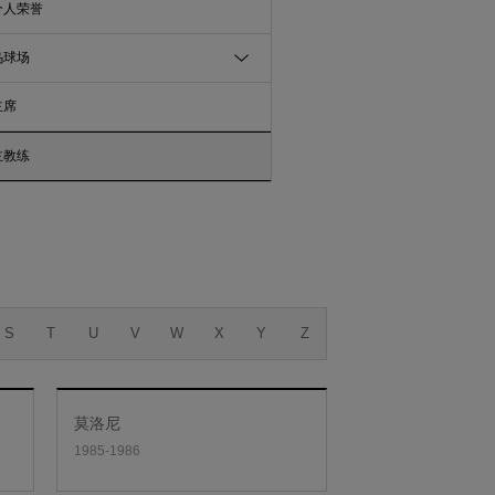
个人荣誉
乌球场
主席
主教练
S
T
U
V
W
X
Y
Z
莫洛尼
1985-1986