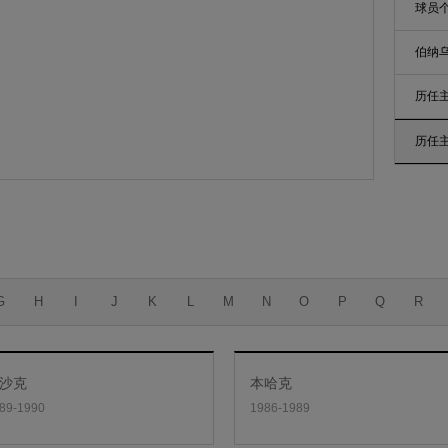
球员
伯纳
历任
历任
G
H
I
J
K
L
M
N
O
P
Q
R
沙克
本哈克
89-1990
1986-1989