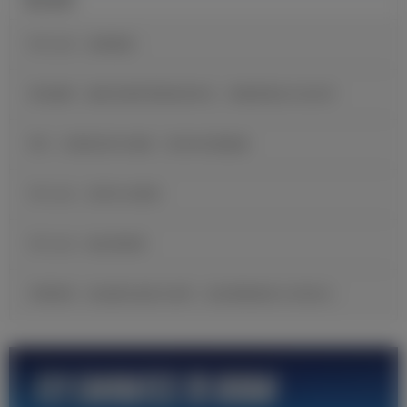
最近新闻
官方公告：迪奥曼德
维尼修斯：穆里尼奥希望我保持快乐，继续展现自己的足球
B席：当我收到皇马邀请，我没有丝毫犹豫
官方公告：贡萨洛·加西亚
官方公告：帕拉西奥斯
邓弗里斯：很自豪完成皇马首秀，现在要继续努力证明自己