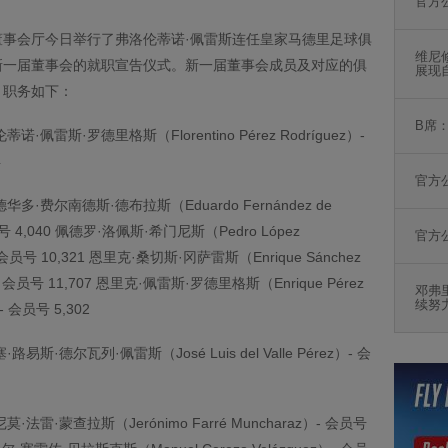
官方
董事会厅今日举行了弗洛伦蒂诺·佩雷斯连任皇家马德里足球俱
维尼
新一届董事会的就职宣告仪式。新一届董事会成员及对应的俱
展现
、职务如下：
B席
诺·佩雷斯·罗德里格斯（Florentino Pérez Rodríguez）-
4
官方
华多·费尔南德斯·德布拉斯（Eduardo Fernández de
员号 4,040 佩德罗·洛佩斯·希门尼斯（Pedro López
官方
- 会员号 10,321 恩里克·桑切斯·冈萨雷斯（Enrique Sánchez
）- 会员号 11,707 恩里克·佩雷斯·罗德里格斯（Enrique Pérez
邓弗
续努
）- 会员号 5,302
·路易斯·德尔瓦列·佩雷斯（José Luis del Valle Pérez）- 会
·法雷·蒙查拉斯（Jerónimo Farré Muncharaz）- 会员号