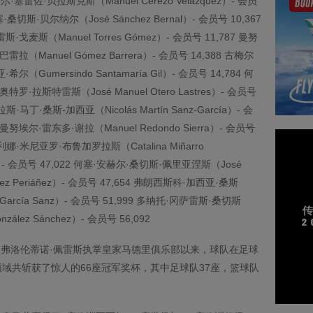
埃尔·塞雷佐·贝拉斯克斯（Manuel Cerezo Velázquez）- 会员
塞·桑切斯·贝尔纳尔（José Sánchez Bernal）- 会员号 10,367
·戈麦斯（Manuel Torres Gómez）- 会员号 11,787 曼努
雷拉（Manuel Gómez Barrera）- 会员号 14,388 古梅尔
尔（Gumersindo Santamaría Gil）- 会员号 14,784 何
特罗·拉斯特雷斯（José Manuel Otero Lastres）- 会员号
拉斯·马丁·桑斯-加西亚（Nicolás Martín Sanz-García）- 会
9 曼努埃尔·雷东多·谢拉（Manuel Redondo Sierra）- 会员号
塔利娜·米尼亚罗·布鲁加罗拉斯（Catalina Miñarro
as）- 会员号 47,022 何塞·安赫尔·桑切斯·佩里亚涅斯（José
chez Periáñez）- 会员号 47,654 弗朗西斯科·加西亚·桑斯
o García Sanz）- 会员号 51,999 多纳托·冈萨雷斯·桑切斯
nzález Sánchez）- 会员号 56,092
7月弗洛伦蒂诺·佩雷斯执掌皇家马德里俱乐部以来，球队在足球
域共斩获了惊人的66座冠军奖杯，其中足球队37座，篮球队