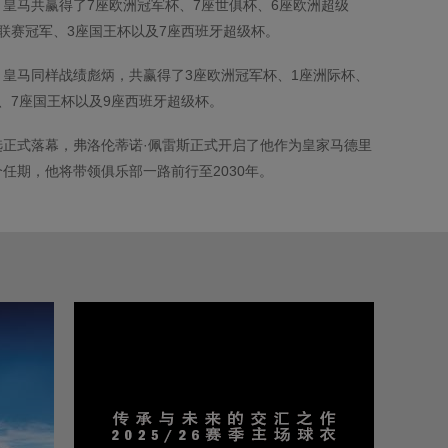
皇马共赢得了7座欧洲冠军杯、7座世俱杯、6座欧洲超级
联赛冠军、3座国王杯以及7座西班牙超级杯。
，皇马同样战绩彪炳，共赢得了3座欧洲冠军杯、1座洲际杯、
、7座国王杯以及9座西班牙超级杯。
选正式落幕，弗洛伦蒂诺·佩雷斯正式开启了他作为皇家马德里
任期，他将带领俱乐部一路前行至2030年。