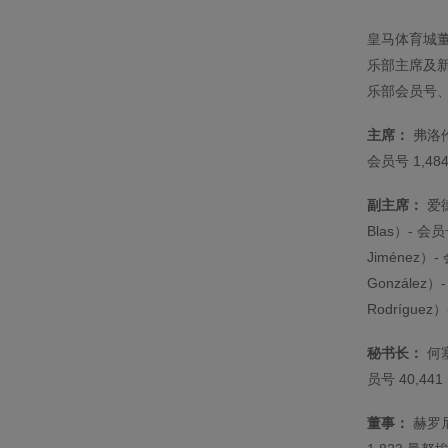
皇马体育城
乐部主席及
乐部会员号
主席：
弗洛伦蒂
会员号 1,48
副主席：
爱德
Blas）- 会
Jiménez）
González
Rodríguez
秘书长：
何塞
员号 40,441
董事：
赫罗尼莫