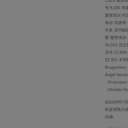
1,823 曼努
号 9,185 何
曼努埃尔·托雷斯
埃尔·戈麦斯·巴
辛多·圣玛丽亚·希
塞·曼努埃尔·奥
16,033 尼古
员号 17,85
22,351 卡
Brugarol
Ángel Sán
（Francisc
（Donato Go
自2000年
和篮球两大领
29座。