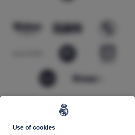
Use of cookies