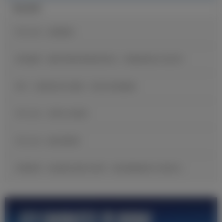
最近新闻
官方公告：迪奥曼德
维尼修斯：穆里尼奥希望我保持快乐，继续展现自己的足球
B席：当我收到皇马邀请，我没有丝毫犹豫
官方公告：贡萨洛·加西亚
官方公告：帕拉西奥斯
邓弗里斯：很自豪完成皇马首秀，现在要继续努力证明自己