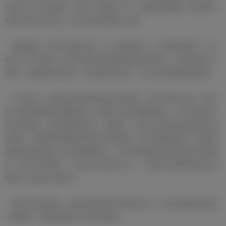
分表达了自己的观点，陈述了该说的一切。此事就此翻篇，现在是时
候将目光转向欧冠，这才是当前的重中之重。
「威尼修斯」我已与他交流过。在上场比赛少一人作战的情况下，他
做出了巨大贡献。那并非进攻球员最理想的比赛情况，但他依然全心
奉献，这是团队的胜利。目前他状态良好，正以充沛能量备战欧冠。
「卡瓦哈尔」他始终未变的是那份竞争精神。自回归皇马以来，他在
处子赛季就展现出重要价值，最终助力我们赢得欧冠。多年来这份特
质未曾褪色，但他的领袖气质、成熟度、作为队长的责任感始终在持
续进化。美国季前赛期间他尚处于恢复期，如今重返赛场后，能明显
感受到他对团队产生的积极影响力。更衣室需要这样的领导者不断涌
现，他们至关重要，卡瓦哈尔正是其中之一，而我们还需要更多这样
的核心力量来引领全队。
「西甲与欧冠裁判」我始终保持同样平和的心态。无论这场欧冠还是
下周联赛，我都对裁判工作毫无疑虑。