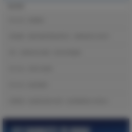
最近新闻
官方公告：迪奥曼德
维尼修斯：穆里尼奥希望我保持快乐，继续展现自己的足球
B席：当我收到皇马邀请，我没有丝毫犹豫
官方公告：贡萨洛·加西亚
官方公告：帕拉西奥斯
邓弗里斯：很自豪完成皇马首秀，现在要继续努力证明自己