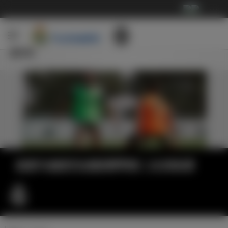
···
新闻
皇家马德里完成新赛季第二次训练课