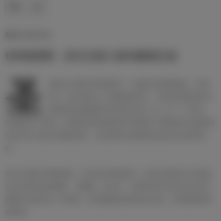
新闻 | 08/06/2025
传奇慈善赛，皇马元老3-3多特蒙德元老
圣
地亚哥·伯纳乌球场迎来了一场盛大的慈善盛会，庆祝
第十二届“经典之心”慈善赛的举行。这场比赛将皇家马
德里和多特蒙德的传奇球员汇聚一堂，以“一个传球，
传递希望”为主题。比赛的所有收益将用于帮助处于风险或社会弱势地
位的年轻人融入职场的项目，以及皇家马德里基金会的社会体育项
目。
皇马方面由巴普蒂斯塔、劳尔和克罗斯进球。这是克罗斯在去年退役
后首次参加这项赛事，与佩佩、瓦拉内、马塞洛等近年来在皇马留下
重要印记的球员一同登场。多特蒙德的进球来自本德、巴里奥斯和阿
莫罗索。