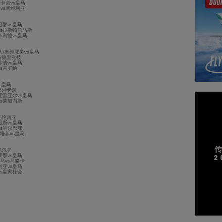
列卡诺vs皇马
马vs塞维利亚
尔巴鄂vs皇马
马vs拉斯帕尔马斯
拉多利德vs皇马
牙人/奥维耶多vs皇马
s马德里竞技
萨苏纳vs皇马
vs吉罗纳
vs皇马
s巴列卡诺
利亚雷亚尔vs皇马
马vs莱加内斯
s瓦伦西亚
拉维斯vs皇马
马vs毕尔巴鄂
 赫塔菲vs皇马
s塞尔塔
塞罗那vs皇马
 皇马vs马略卡
维利亚vs皇马
马vs皇家社会