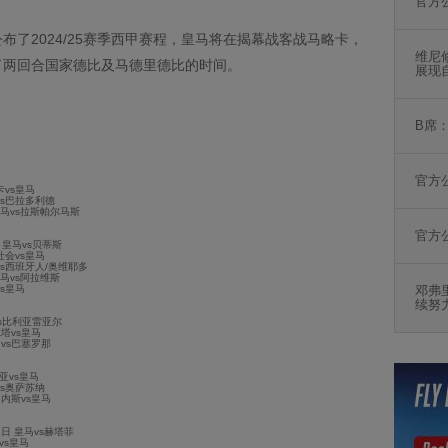
官方
布了2024/25赛季西甲赛程，皇马将在揭幕战客战马略卡，
维尼
了两回合国家德比及马德里德比的时间。
展现
B席
官方
略卡vs皇马
马vs巴拉多利德
 皇马vs拉斯帕尔马斯
官方
日 皇马vs贝蒂斯
家社会vs皇马
马vs西班牙人/奥维耶多
 皇马vs阿拉维斯
vs皇马
邓弗
续努
马vs比利亚雷亚尔
尔塔vs皇马
马vs巴塞罗那
西亚vs皇马
马vs奥萨苏纳
加内斯vs皇马
1日 皇马vs赫塔菲
vs皇马