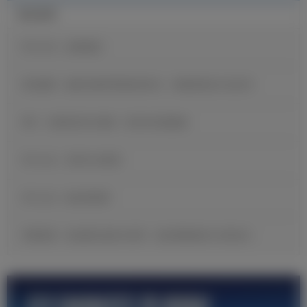
最近新闻
官方公告：迪奥曼德
维尼修斯：穆里尼奥希望我保持快乐，继续展现自己的足球
B席：当我收到皇马邀请，我没有丝毫犹豫
官方公告：贡萨洛·加西亚
官方公告：帕拉西奥斯
邓弗里斯：很自豪完成皇马首秀，现在要继续努力证明自己