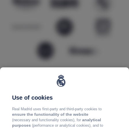
Use of cookies
Real Madrid uses first-party and third-party cookies to
ensure the functionality of the website
analytical
(necessary and functionality cookies), for
purposes
(performance or analytical cookies), and to