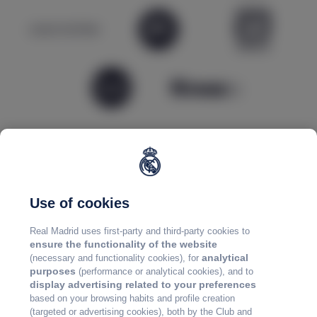
Use of cookies
Real Madrid uses first-party and third-party cookies to
ensure the functionality of the website
analytical
(necessary and functionality cookies), for
purposes
(performance or analytical cookies), and to
display advertising related to your preferences
based on your browsing habits and profile creation
(targeted or advertising cookies), both by the Club and