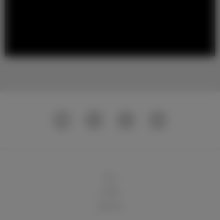
球队
俱乐部
球迷天地