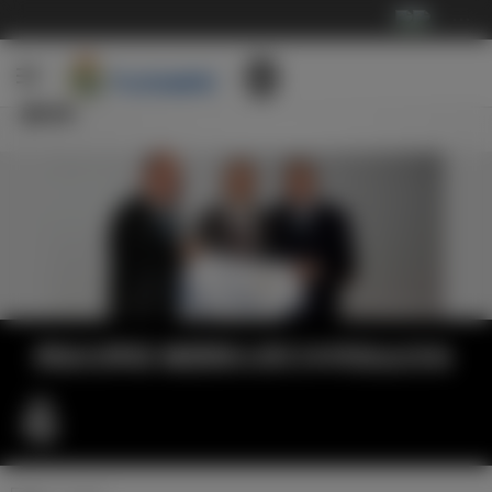
···
新闻
弗洛伦蒂诺·佩雷斯出席日本球迷会活动