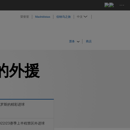
···
荣誉室
Madridistas
伯纳乌之旅
中文
票务
商店
的外援
克罗斯的精彩进球
022/23赛季上半程禁区外进球