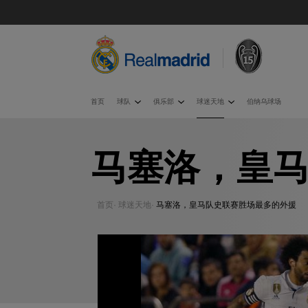
首页
球队
俱乐部
球迷天地
伯纳乌球场
马塞洛，皇
首页
·
球迷天地
·
马塞洛，皇马队史联赛胜场最多的外援