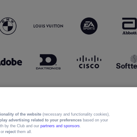
ionality of the website
(necessary and functionality cookies),
play advertising related to your preferences
based on your
both by the Club and our
partners and sponsors
.
" or
reject
them all.