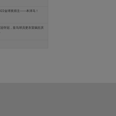
022金球奖得主——本泽马！
欧冠夺冠，皇马球员更衣室疯狂庆
祝