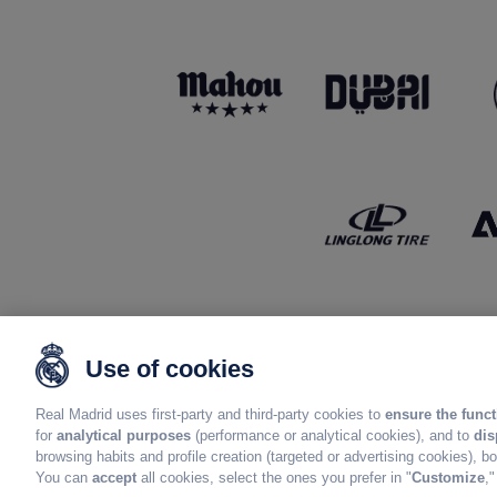
Use of cookies
Real Madrid uses first-party and third-party cookies to
ensure the funct
for
analytical purposes
(performance or analytical cookies), and to
dis
browsing habits and profile creation (targeted or advertising cookies), 
You can
accept
all cookies, select the ones you prefer in "
Customize
,