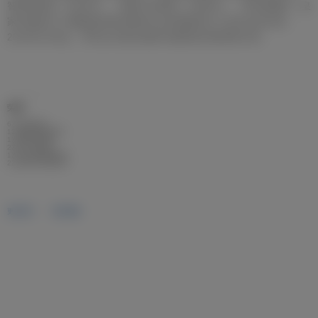
智利世界杯（1962年）、英格兰世界杯（1966年）。亨托挂靴后，皇
家马德里为了感谢他对俱乐部的付出和贡献举办了多次纪念活动。
2016年10月起，亨托正式成为皇家马德里俱乐部荣誉主席。
荣誉
6次欧冠冠军
12次西甲联赛冠军
1次洲际杯冠军
2次拉丁杯冠军
1次小型世俱杯冠军
2次西班牙杯赛冠军
更多照片
更多视频