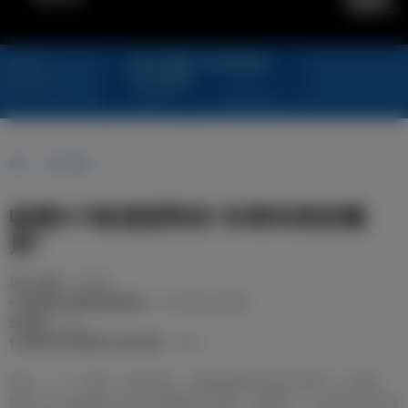
1971
古亚尔尼索（坎塔布里亚）
出生地
21/10/1933
出生年份
荣誉
照片和视频
收获6个欧冠冠军的“坎塔布里亚飓
风”
场上位置：
左边锋
代表皇家马德里参赛场次：
601场正式比赛
进球数：
182
代表西班牙国家队出场次数：
44次
冠军、下一个冠军、更多冠军。这事就是根托职业生涯的一个缩影。
很多人认为他是皇马队史中最棒的左边锋，他是唯一一位曾经6次夺得