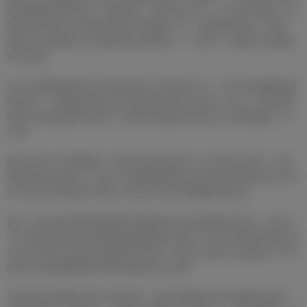
欧冠联赛冠军的球员。速度奇快、脚下技术出众、传中落点准确，根
托是当时是皇马当时梦幻阵容中的重要一员。他和斯蒂法诺、科帕、
里亚尔以及普斯卡什组成的攻击线创造了一个传奇，率领皇马完成欧
冠五连冠。
青少年时期的根托在坎塔布里亚多个球队效力过。1953年他被桑坦德
竞技签下。桑坦德竞技生涯令他在西班牙足坛创出了名头，皇马最终
将他引进就是最好的证明。根托的加盟是皇马队史中分量很重的一次
引援。
效力皇马18个赛季期间，根托代表球队参加了761场正式比赛，成为
球队的标志性球员。经历了加盟初期的欧冠五连冠时期后根托在1966
年作为队长率领当时号称“Yeye之队”的皇马重返欧洲之巅。
很长一段时间内根托都是西班牙国家队出场次数最多的球员。代表斗
牛士军团出战44场比赛的根托跟随球队征战了1962年智利世界杯以及
1966年英格兰世界杯决赛阶段的比赛。退役之后皇马为他提供了不同
的职位让他能够继续为球队贡献自己的力量。
代表西班牙国家队参加44场比赛，征战过两届世界杯决赛阶段比赛：