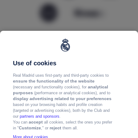
Use of cookies
Real Madrid uses first-party and third-party cookies to
ensure the functionality of the website
analytical
(necessary and functionality cookies), for
purposes
(performance or analytical cookies), and to
display advertising related to your preferences
based on your browsing habits and profile creation
(targeted or advertising cookies), both by the Club and
our
partners and sponsors
.
accept
You can
all cookies, select the ones you prefer
Customize
reject
in "
," or
them all.
More about cookies