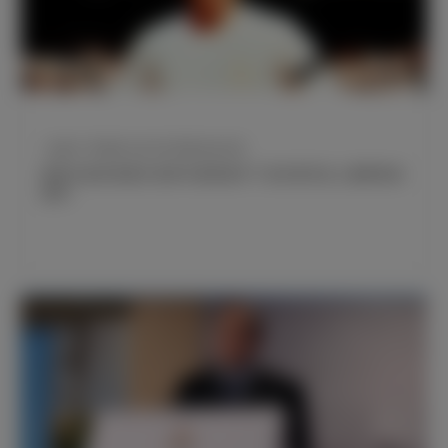
“金箭头”率领皇马成为世界最佳俱乐部
斯蒂法诺的加盟令皇家马德里掀开了俱乐部历史上最辉煌的
篇章。