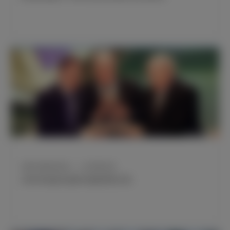
皇家马德里的标志——迪·斯蒂法诺
2000年他成为皇家马德里荣誉主席。