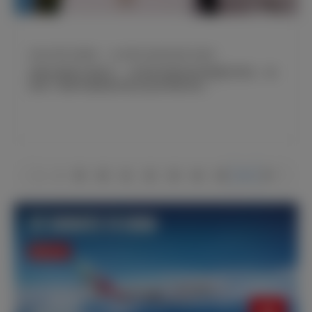
弗洛伦蒂诺·佩雷斯：“迪·斯蒂法诺就是皇家马德里”
皇家马德里主席表示：“足球历史最佳球员离我们而去。他
改变了皇家马德里的历史以及足球的历史。”
1
2
59
60
61
62
63
64
65
66
67