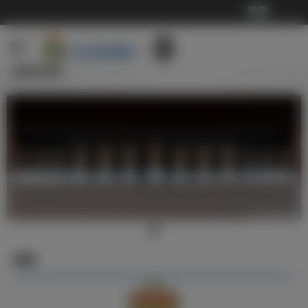
···
俱乐部
新闻