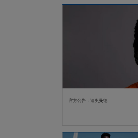
官方公告：迪奥曼德