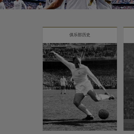
俱乐部历史