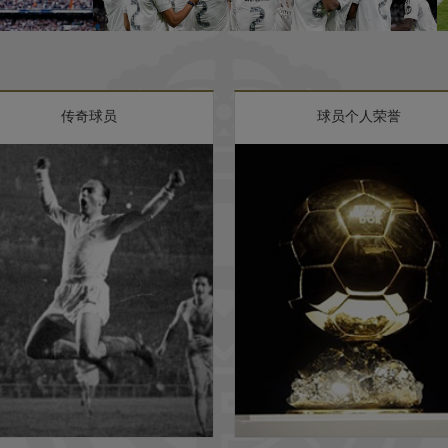
传奇球员
球员个人荣誉