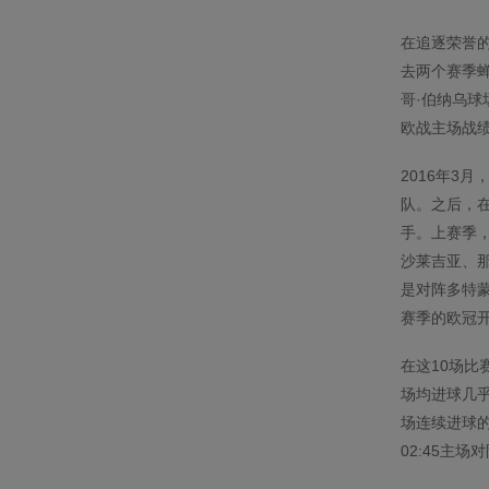
在追逐荣誉
去两个赛季
哥·伯纳乌
欧战主场战绩
2016年3
队。之后，
手。上赛季
沙莱吉亚、
是对阵多特
赛季的欧冠
在这10场比
场均进球几乎
场连续进球
02:45主