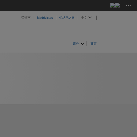
···
荣誉室
Madridistas
伯纳乌之旅
中文
票务
商店