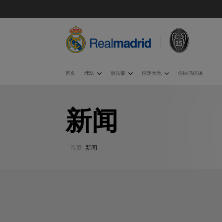
首页
球队
俱乐部
球迷天地
伯纳乌球场
新闻
首页
·
新闻