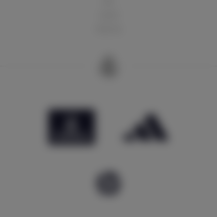
球队
俱乐部
球迷天地