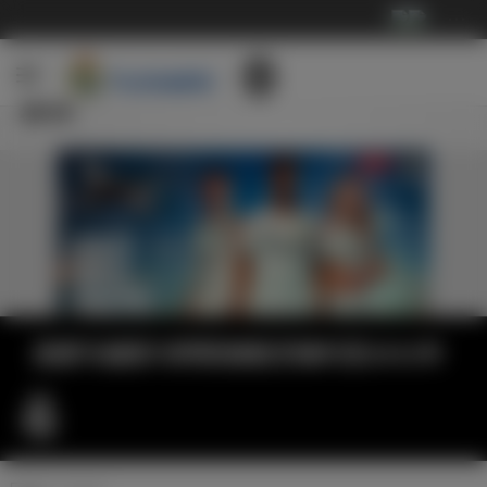
···
新闻
皇家马德里与阿联酋航空续约至2031年