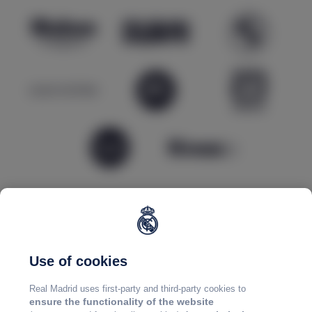
Use of cookies
Real Madrid uses first-party and third-party cookies to
ensure the functionality of the website