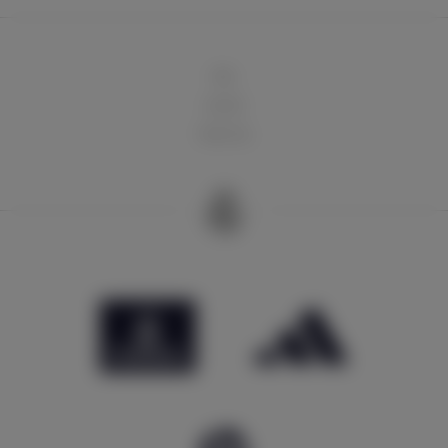
球队
俱乐部
球迷天地