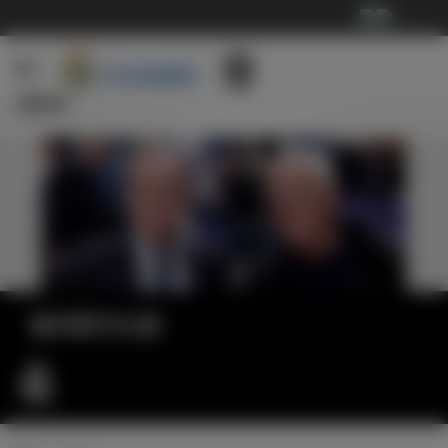
···
新闻
皇马官方公告