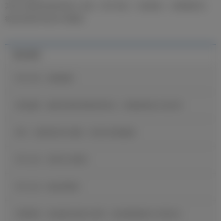
其他入围该奖项的候选人包括：斯卡洛尼、瓜迪奥拉、加斯佩里尼、
德拉富恩特和哈维·阿隆索。
最近新闻
官方公告：迪奥曼德
维尼修斯：穆里尼奥希望我保持快乐，继续展现自己的足球
B席：当我收到皇马邀请，我没有丝毫犹豫
官方公告：贡萨洛·加西亚
官方公告：帕拉西奥斯
邓弗里斯：很自豪完成皇马首秀，现在要继续努力证明自己