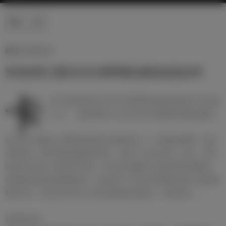
新闻 | 05/09/2024
安切洛蒂入围2023/24赛季最佳教练候选名单
卡
洛·安切洛蒂成为2023/24赛季最佳教练奖项的六位候选
人之一，该奖项将于10月28日在巴黎夏特莱剧院颁发。
这位意大利教练上赛季带领皇家马德里度过了一个辉煌的赛季，成功
夺得欧冠、西甲和欧洲超级杯冠军，完成了三冠王伟业。此外，安切
洛蒂在足球史上再度书写传奇，成为首位赢得五次欧冠冠军的教练。
在刚刚结束的欧洲超级杯后，他也追平了皇马传奇教练米格尔·穆尼奥
斯的纪录，成为皇马历史上夺冠次数最多的教练（14座奖杯）。
其他提名者