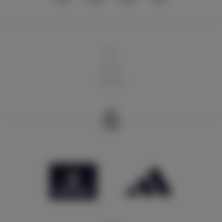
球队
俱乐部
球迷天地