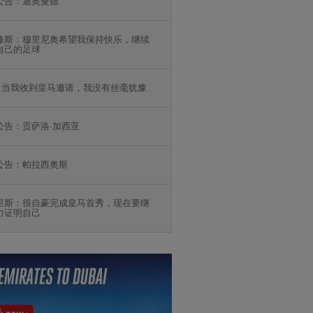
公告：迪奥曼德
修斯：穆里尼奥希望我保持快乐，继续
自己的足球
：当我收到皇马邀请，我没有丝毫犹豫
公告：贡萨洛·加西亚
公告：帕拉西奥斯
里斯：很自豪完成皇马首秀，现在要继
力证明自己