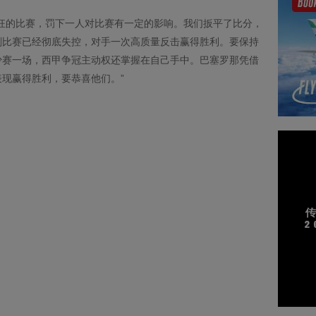
疯狂的比赛，罚下一人对比赛有一定的影响。我们扳平了比分，
刻比赛已经彻底失控，对手一次高质量反击赢得胜利。要保持
少赛一场，西甲争冠主动权还掌握在自己手中。巴塞罗那凭借
表现赢得胜利，要恭喜他们。”