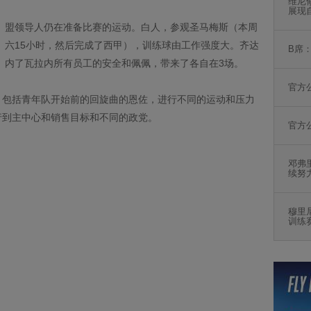
维尼
展现
盟领导人仍在准备比赛的运动。白人，参观圣马梅斯（本周
六15小时，然后完成了西甲），训练球由工作强度大。齐达
B席
内了瓦拉内所有员工的安全和佩佩，带来了各自在3场。
官方
，包括青年队开始前的回旋曲的恩佐，进行不同的运动和压力
行到主中心和销售目标和不同的政党。
官方
邓弗
续努
穆里
训练