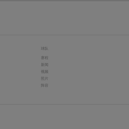
球队
赛程
新闻
视频
照片
阵容