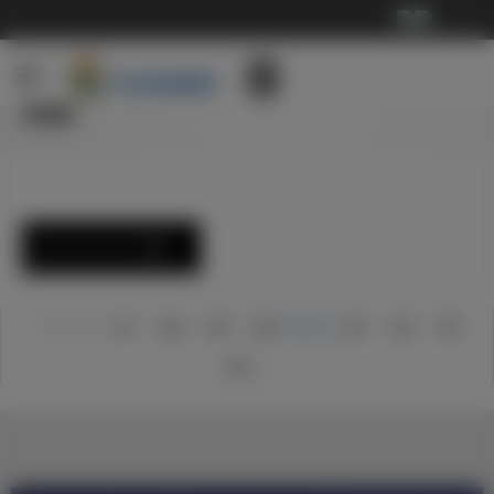
···
视频
西甲最佳头球三人组
历史性进球：萨莫拉诺
皇家马德里完成国家德比备战工作
欧冠半决赛：皇家马德里vs马德里竞技
伊斯科25岁生日快乐！
贝尔参加球队合练
1
2
147
148
149
150
151
152
153
154
155