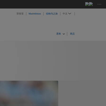
···
荣誉室
Madridistas
伯纳乌之旅
中文
票务
商店