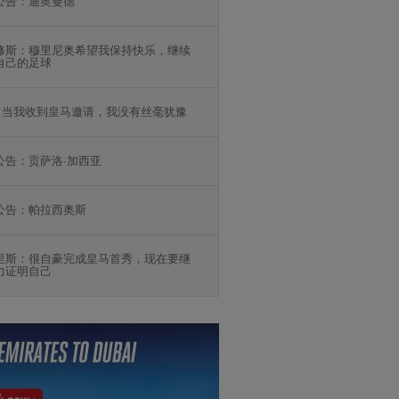
公告：迪奥曼德
修斯：穆里尼奥希望我保持快乐，继续
自己的足球
：当我收到皇马邀请，我没有丝毫犹豫
公告：贡萨洛·加西亚
公告：帕拉西奥斯
里斯：很自豪完成皇马首秀，现在要继
力证明自己