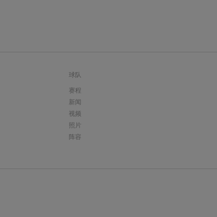
球队
赛程
新闻
视频
照片
阵容